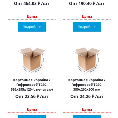
+ дно)
Опт
464.03
₽
/шт
Опт
190.40
₽
/шт
Цены
Цены
Подробнее
Подробнее
Картонная коробка /
Картонная коробка /
Гофрокороб Т22С,
Гофрокороб Т22C,
395х295х120 (с печатью)
380х260х200 мм
Опт
23.56
₽
/шт
Опт
24.26
₽
/шт
Цены
Цены