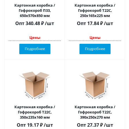
Картонная коробка /
Картонная коробка /
Гофрокороб П33,
Гофрокороб Т22C,
650х570х850 мм
250х165х225 мм
Опт
340.48
₽
/шт
Опт
17.84
₽
/шт
Цены
Цены
Подробнее
Подробнее
Картонная коробка /
Картонная коробка /
Гофрокороб Т22С,
Гофрокороб Т22C,
350х235х160 мм
390х250х270 мм
Опт
19.17
₽
/шт
Опт
27.37
₽
/шт