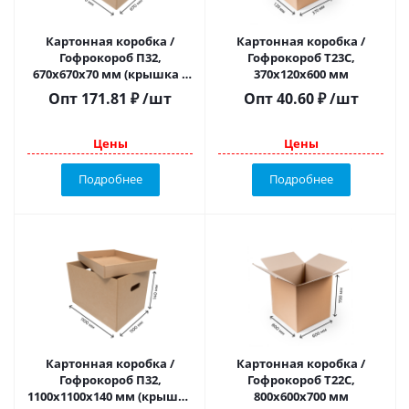
Картонная коробка /
Картонная коробка /
Гофрокороб П32,
Гофрокороб Т23С,
670х670х70 мм (крышка +
370х120х600 мм
дно)
Опт
171.81
₽
/шт
Опт
40.60
₽
/шт
Цены
Цены
Подробнее
Подробнее
Картонная коробка /
Картонная коробка /
Гофрокороб П32,
Гофрокороб Т22C,
1100х1100х140 мм (крышка
800х600х700 мм