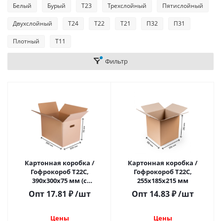
Белый
Бурый
Т23
Трехслойный
Пятислойный
Двухслойный
Т24
Т22
Т21
П32
П31
Плотный
Т11
Фильтр
Картонная коробка /
Картонная коробка /
Гофрокороб Т22С,
Гофрокороб Т22C,
390х300х75 мм (с
255х185х215 мм
прорубной ручкой)
Опт
17.81
₽
/шт
Опт
14.83
₽
/шт
Цены
Цены