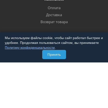
Оплата
Доставка
Возврат товара
Мы используем файлы cookie, чтобы сайт работал быстрее и
удобнее. Продолжая пользоваться сайтом, вы принимаете
Политику конфиденциальности
.
8 800 333-20-53
Принять
zakaz@micronpak.ru
153029, Ивановская область, г. Иваново, ул.
Минская, д. 126Д
© 2026 Компания "МИКРОН"
-
разработка,
продвижение сайта,
реклама