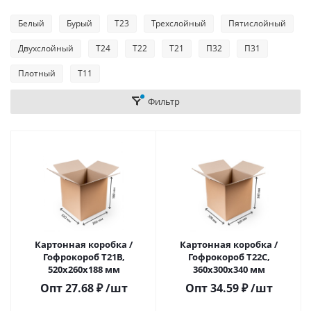
Белый
Бурый
Т23
Трехслойный
Пятислойный
Двухслойный
Т24
Т22
Т21
П32
П31
Плотный
Т11
Фильтр
Картонная коробка /
Картонная коробка /
Гофрокороб Т21В,
Гофрокороб Т22C,
520х260х188 мм
360х300х340 мм
Опт
27.68
₽
/шт
Опт
34.59
₽
/шт