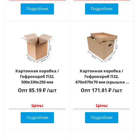
Подробнее
Подробнее
Картонная коробка /
Картонная коробка /
Гофрокороб П32,
Гофрокороб П32,
500х330х250 мм
670х670х70 мм (крышка +
дно)
Опт
85.19
₽
/шт
Опт
171.81
₽
/шт
Цены
Цены
Подробнее
Подробнее