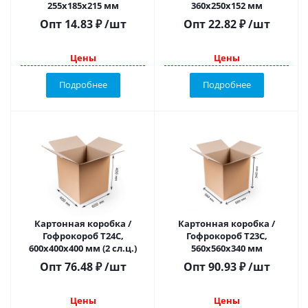
255х185х215 мм
360х250х152 мм
Опт
14.83
₽
/шт
Опт
22.82
₽
/шт
Цены
Цены
Подробнее
Подробнее
Картонная коробка /
Картонная коробка /
Гофрокороб Т24С,
Гофрокороб Т23С,
600х400х400 мм (2 сл.ц.)
560х560х340 мм
Опт
76.48
₽
/шт
Опт
90.93
₽
/шт
Цены
Цены