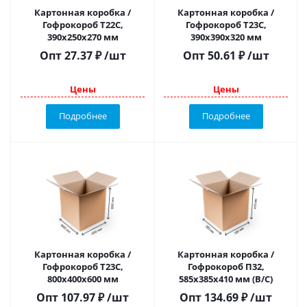
Картонная коробка /
Картонная коробка /
Гофрокороб Т22C,
Гофрокороб Т23С,
390х250х270 мм
390х390х320 мм
Опт
27.37
₽
/шт
Опт
50.61
₽
/шт
Цены
Цены
Подробнее
Подробнее
Картонная коробка /
Картонная коробка /
Гофрокороб Т23С,
Гофрокороб П32,
800х400х600 мм
585х385х410 мм (В/С)
Опт
107.97
₽
/шт
Опт
134.69
₽
/шт