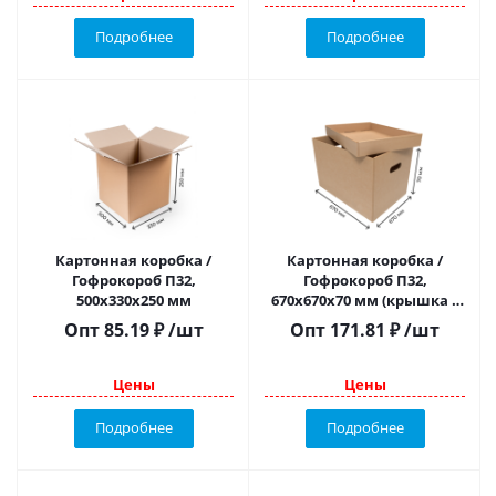
Подробнее
Подробнее
Картонная коробка /
Картонная коробка /
Гофрокороб П32,
Гофрокороб П32,
500х330х250 мм
670х670х70 мм (крышка +
дно)
Опт
85.19
₽
/шт
Опт
171.81
₽
/шт
Цены
Цены
Подробнее
Подробнее