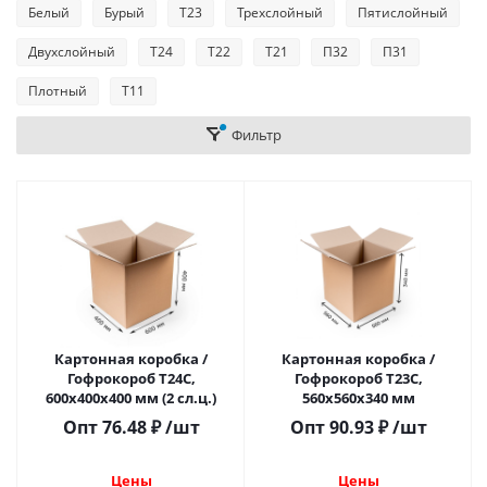
Белый
Бурый
Т23
Трехслойный
Пятислойный
Двухслойный
Т24
Т22
Т21
П32
П31
Плотный
Т11
Фильтр
Картонная коробка /
Картонная коробка /
Гофрокороб Т24С,
Гофрокороб Т23С,
600х400х400 мм (2 сл.ц.)
560х560х340 мм
Опт
76.48
₽
/шт
Опт
90.93
₽
/шт
Цены
Цены