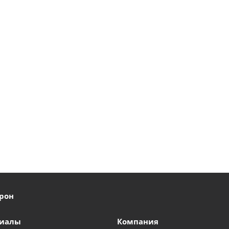
рон
риалы
Компания