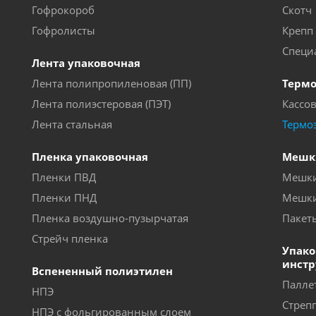
Гофрокороб
Скотч
Гофролисты
Крепп
Специ
Лента упаковочная
Лента полипропиленовая (ПП)
Термо
Лента полиэстеровая (ПЭТ)
Кассов
Лента стальная
Термо
Пленка упаковочная
Мешк
Пленки ПВД
Мешки
Пленки ПНД
Мешк
Пленка воздушно-пузырчатая
Пакет
Стрейч пленка
Упако
инст
Вспененный полиэтилен
Палле
НПЭ
Стреп
НПЭ с фольгированным слоем