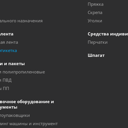
Пряжка
Скрепа
ального назначения
Уголки
лента
Средства индив
ая лента
Перчатки
этикетка
Шпагат
и и пакеты
 полипропиленовые
и ПВД
ы ПП
вочное оборудование и
рументы
тоупаковщики
пинг машины и инструмент