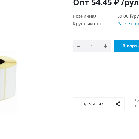
Опт
54.45
₽
/рул
Розничная
59.00 ₽/р
Крупный опт
Расчёт по
В корз
Ц
Поделиться
о