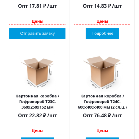
прорубной ручкой)
Опт
17.81
₽
/шт
Опт
14.83
₽
/шт
Цены
Цены
Отправить заявку
Подробнее
Картонная коробка /
Картонная коробка /
Гофрокороб Т23С,
Гофрокороб Т24С,
360х250х152 мм
600х400х400 мм (2 сл.ц.)
Опт
22.82
₽
/шт
Опт
76.48
₽
/шт
Цены
Цены