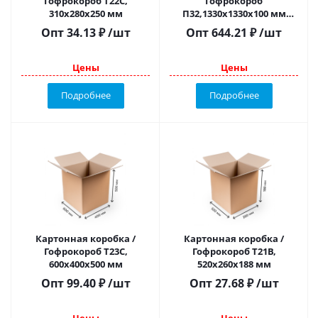
Гофрокороб Т22С,
Гофрокороб
310х280х250 мм
П32,1330х1330х100 мм
(крышка + дно)
Опт
34.13
₽
/шт
Опт
644.21
₽
/шт
Цены
Цены
Подробнее
Подробнее
Картонная коробка /
Картонная коробка /
Гофрокороб Т23С,
Гофрокороб Т21В,
600х400х500 мм
520х260х188 мм
Опт
99.40
₽
/шт
Опт
27.68
₽
/шт
Цены
Цены