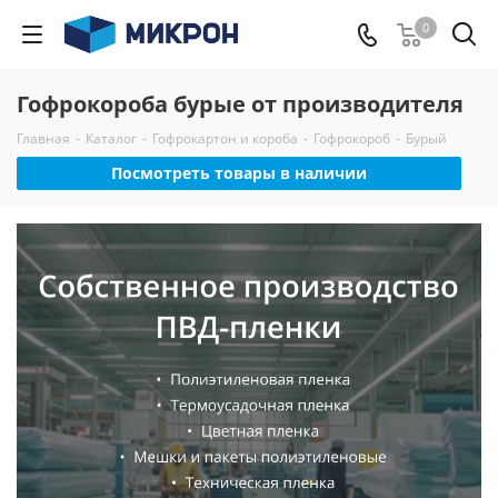
0
Гофрокороба бурые от производителя
Главная
-
Каталог
-
Гофрокартон и короба
-
Гофрокороб
-
Бурый
Посмотреть товары в наличии