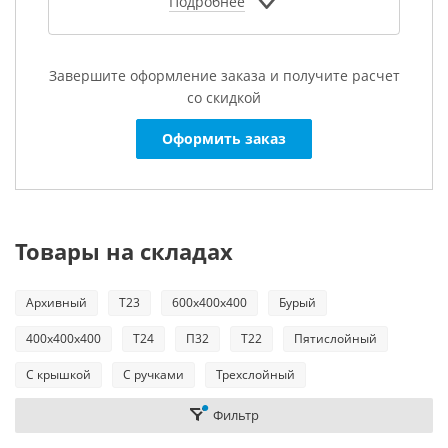
Подробнее
Завершите оформление заказа и получите расчет
К сожалению,
со скидкой
раздел пуст
Оформить заказ
В данный момент нет
активных товаров
Товары на складах
Архивный
Т23
600х400х400
Бурый
400х400х400
Т24
П32
Т22
Пятислойный
С крышкой
С ручками
Трехслойный
Фильтр